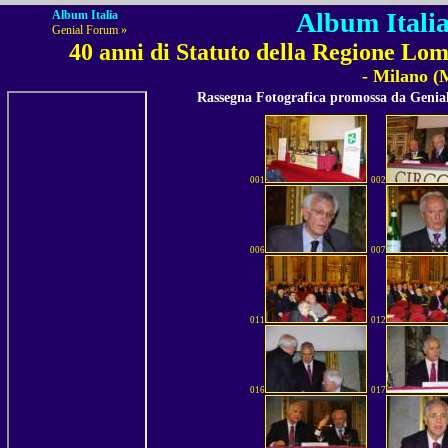
Album Italia
Album Italia
Genial Forum »
40 anni di Statuto della Regione Lo
- Milano (
Rassegna Fotografica promossa da Geni
001
002
006
007
011
012
016
017