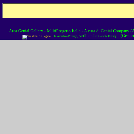
Area Genial Gallery - MultiProgetto Italia
- A cura di
Genial Company (As
, vedi anche
- (Gestor
Informativa Privacy
Garante Privacy