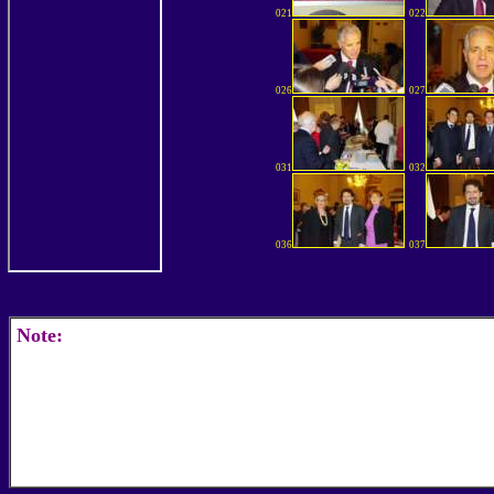
021
022
026
027
031
032
036
037
Note: