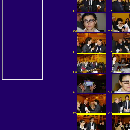
021
022
026
027
031
032
036
037
041
042
046
047