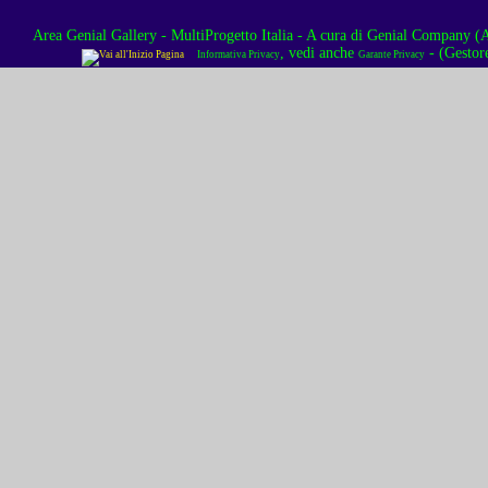
Area Genial Gallery - MultiProgetto Italia
- A cura di
Genial Company (As
, vedi anche
- (Gestor
Informativa Privacy
Garante Privacy