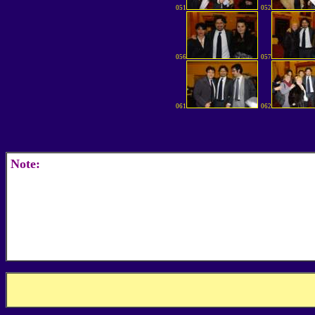
051
052
056
057
061
062
Note: