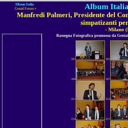
Album Italia
Album Italia
Genial Forum »
Manfredi Palmeri, Presidente del Con
simpatizanti per
- Milano 
Rassegna Fotografica promossa da Geni
001
002
006
007
011
012
016
017