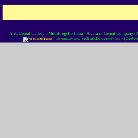
Area Genial Gallery - MultiProgetto Italia
- A cura di
Genial Company (As
, vedi anche
- (Gestor
Informativa Privacy
Garante Privacy