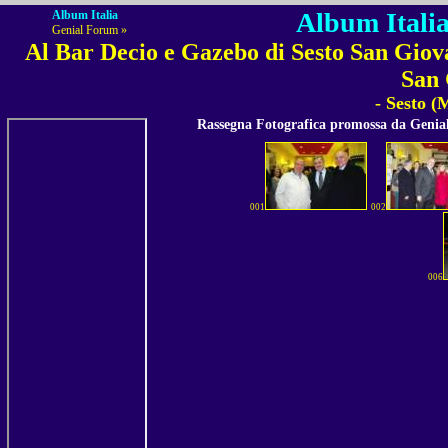
Album Italia
Album Italia
Genial Forum »
Al Bar Decio e Gazebo di Sesto San Giov
San 
- Sesto (
Rassegna Fotografica promossa da Geni
001
002
006