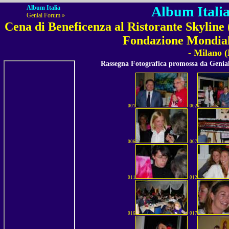
Album Italia
Album Italia
Genial Forum »
Cena di Beneficenza al Ristorante Skyline 
Fondazione Mondiale
- Milano 
Rassegna Fotografica promossa da Geni
001
002
006
007
011
012
016
017