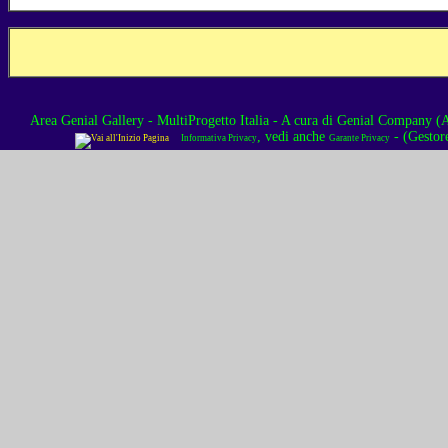
Area Genial Gallery - MultiProgetto Italia
- A cura di
Genial Company (As
, vedi anche
- (Gestor
Informativa Privacy
Garante Privacy