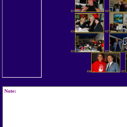
021
022
026
027
031
032
036
037
Note: