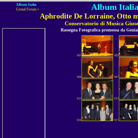
Album Italia
Album Italia
Genial Forum »
Aphrodite De Lorraine, Otto mo
Conservatorio di Musica Giuse
Rassegna Fotografica promossa da Geni
001
002
006
007
011
012
016
017