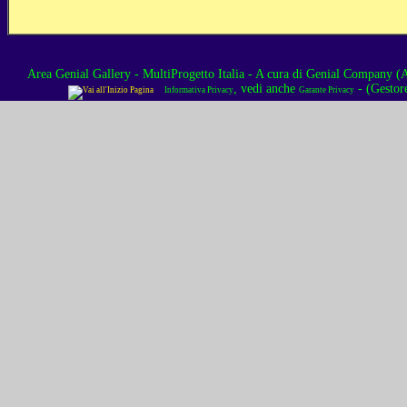
Area Genial Gallery - MultiProgetto Italia
- A cura di
Genial Company (As
, vedi anche
- (Gestor
Informativa Privacy
Garante Privacy