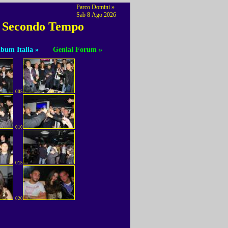
Parco Domini »
Sab 8 Ago 2026
lm Secondo Tempo
bum Italia »
Genial Forum »
005
010
015
020