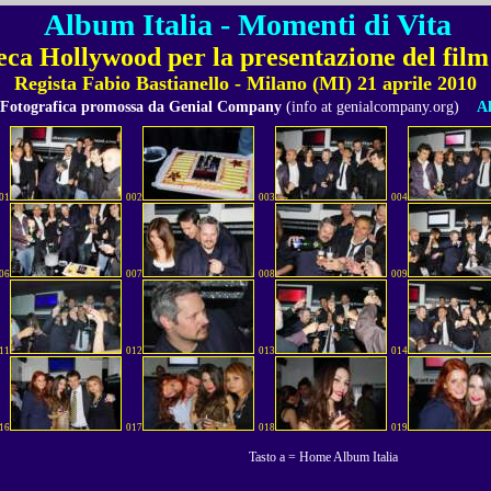
Album Italia - Momenti di Vita
teca Hollywood per la presentazione del fi
Regista Fabio Bastianello - Milano (MI) 21 aprile 2010
 Fotografica promossa da Genial Company
(info at genialcompany.org)
Al
01
002
003
004
06
007
008
009
11
012
013
014
16
017
018
019
Tasto a = Home Album Italia