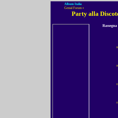
Album Italia
Genial Forum »
Party alla Disco
Rassegna
0
0
0
0