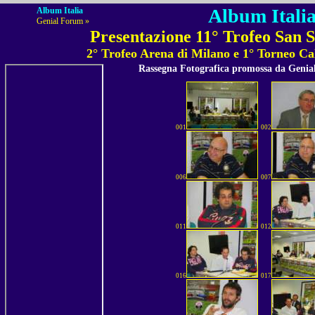
Album Italia
Album Italia
Genial Forum »
Presentazione 11° Trofeo San 
2° Trofeo Arena di Milano e 1° Torneo Cal
Rassegna Fotografica promossa da Geni
001
002
006
007
011
012
016
017