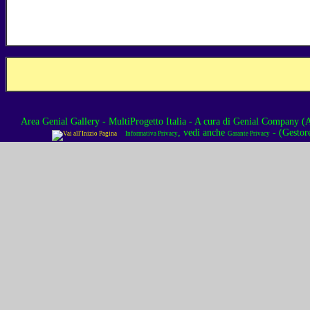
Area Genial Gallery - MultiProgetto Italia
- A cura di
Genial Company (As
, vedi anche
- (Gestor
Informativa Privacy
Garante Privacy