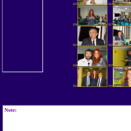
021
022
026
027
031
032
036
037
041
042
Note: