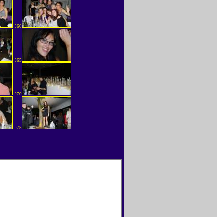
060
065
070
075