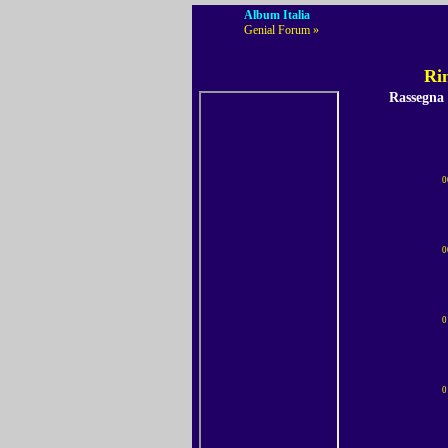
Album Italia
Genial Forum »
Rin
Rassegna
0
0
0
0