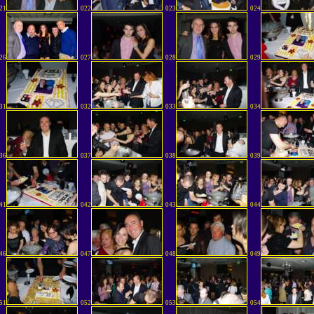
21
022
023
024
26
027
028
029
31
032
033
034
36
037
038
039
41
042
043
044
46
047
048
049
51
052
053
054