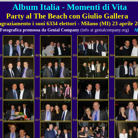
Album Italia - Momenti di Vita
Party al The Beach con Giulio Gallera
graziamento i suoi 6334 elettori - Milano (MI) 23 aprile 
 Fotografica promossa da Genial Company
(info at genialcompany.org)
Al
01
002
003
004
06
007
008
009
11
012
013
014
16
017
018
019