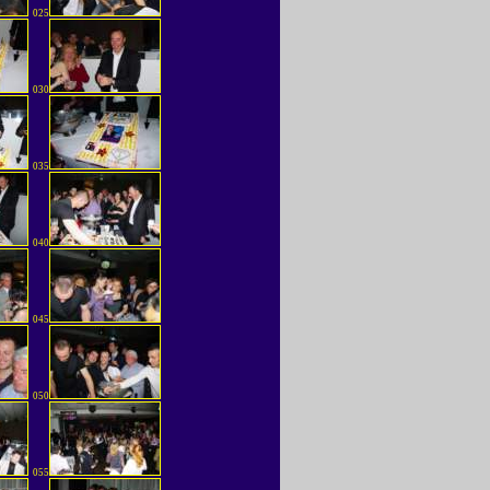
025
030
035
040
045
050
055