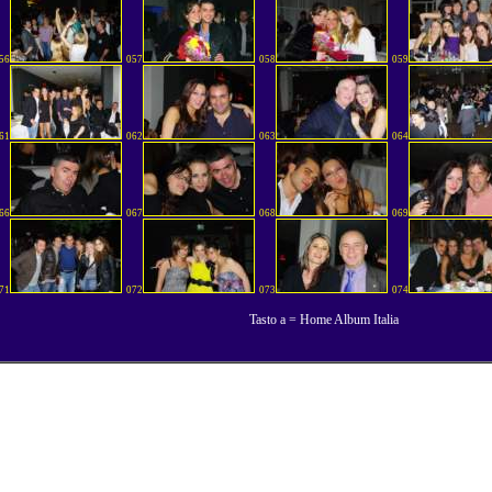
56
057
058
059
61
062
063
064
66
067
068
069
71
072
073
074
Tasto a = Home Album Italia