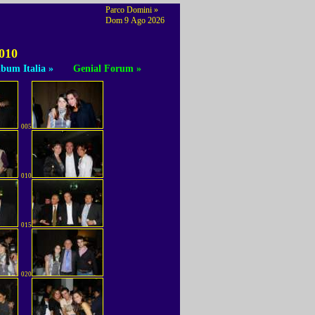
Parco Domini »
Dom 9 Ago 2026
2010
bum Italia »
Genial Forum »
005
010
015
020