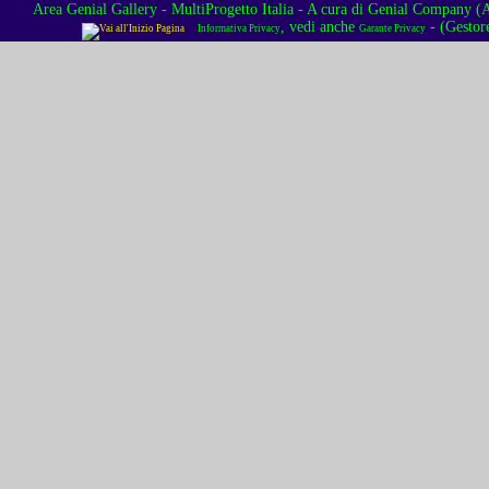
Area Genial Gallery - MultiProgetto Italia
- A cura di
Genial Company (As
, vedi anche
- (Gestor
Informativa Privacy
Garante Privacy