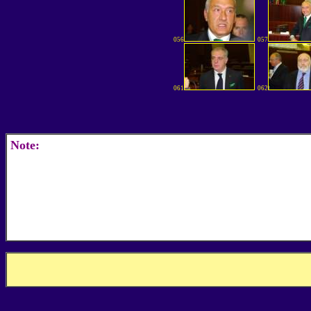
056
057
061
062
Note: