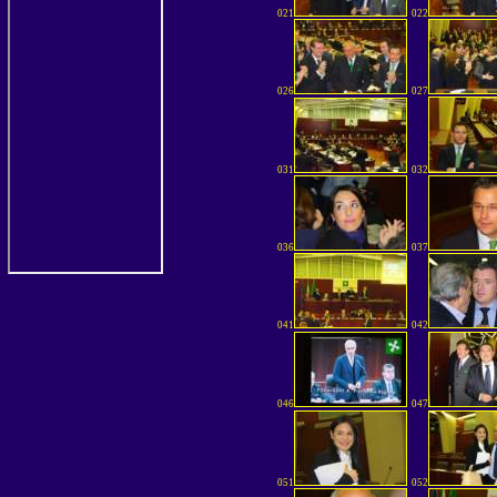
021
022
026
027
031
032
036
037
041
042
046
047
051
052