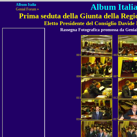
Album Italia
Album Italia
Genial Forum »
Prima seduta della Giunta della Regio
Eletto Presidente del Consiglio Davide
Rassegna Fotografica promossa da Geni
001
002
006
007
011
012
016
017