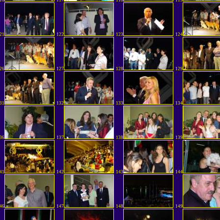
16
117
118
119
21
122
123
124
26
127
128
129
31
132
133
134
36
137
138
139
41
142
143
144
46
147
148
149