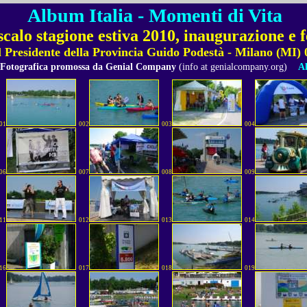
Album Italia - Momenti di Vita
scalo stagione estiva 2010, inaugurazione e f
il Presidente della Provincia Guido Podestà - Milano (MI)
 Fotografica promossa da Genial Company
(info at genialcompany.org)
Al
01
002
003
004
06
007
008
009
11
012
013
014
16
017
018
019