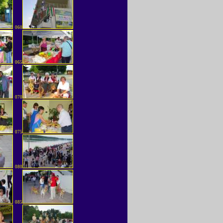
060
065
070
075
080
085