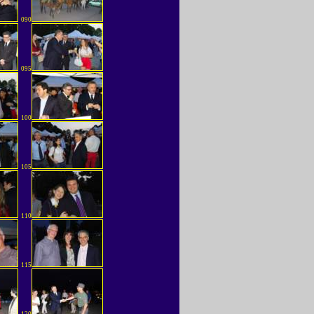
090
095
100
105
110
115