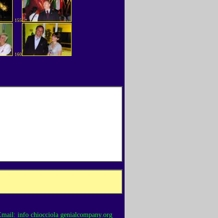
155
160
mail: info chiocciola genialcompany.org