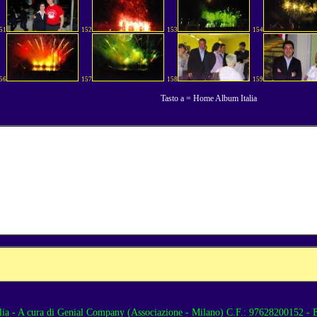
51
152
153
154
56
157
158
159
Tasto a = Home Album Italia
lia
- A cura di
Genial Company (Associazione - Milano)
C.F.: 97628200152 - E