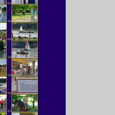
025
030
035
040
045
050
055