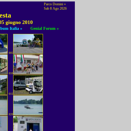
Parco Domini »
Sab 8 Ago 2026
esta
 05 giugno 2010
bum Italia »
Genial Forum »
005
010
015
020