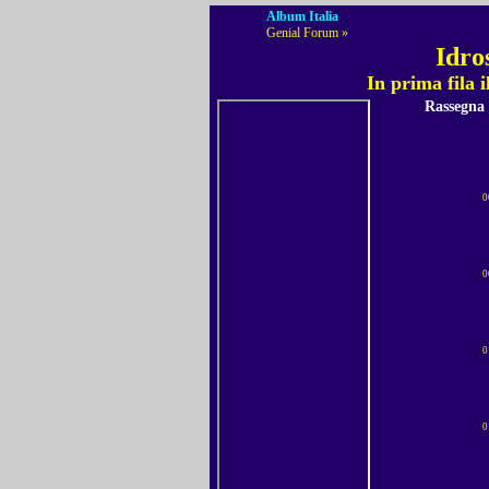
Album Italia
Genial Forum »
Idro
In prima fila 
Rassegna
0
0
0
0