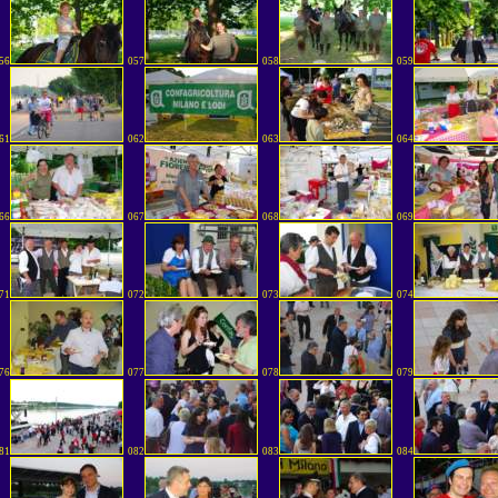
56
057
058
059
61
062
063
064
66
067
068
069
71
072
073
074
76
077
078
079
81
082
083
084