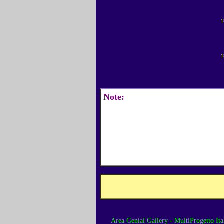
1
1
Note:
Area Genial Gallery - MultiProgetto Ita