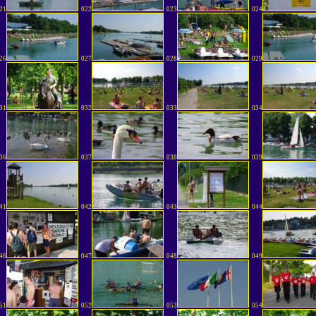
21
022
023
024
26
027
028
029
31
032
033
034
36
037
038
039
41
042
043
044
46
047
048
049
51
052
053
054