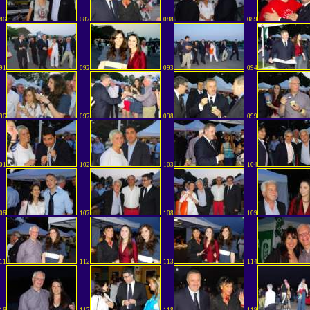
86
087
088
089
91
092
093
094
96
097
098
099
01
102
103
104
06
107
108
109
11
112
113
114