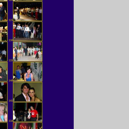
120
125
130
135
140
145
150