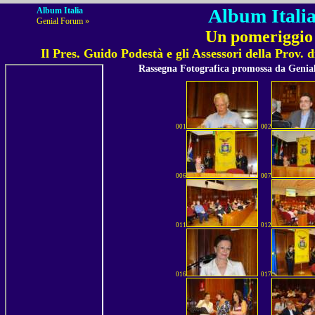
Album Italia
Album Italia
Genial Forum »
Un pomeriggio 
Il Pres. Guido Podestà e gli Assessori della Prov. 
Rassegna Fotografica promossa da Geni
001
002
006
007
011
012
016
017