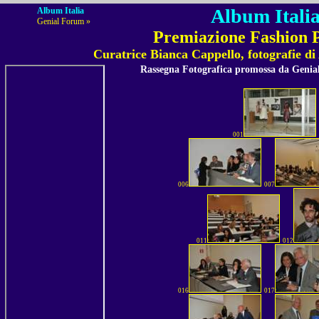
Album Italia
Album Italia
Genial Forum »
Premiazione Fashion P
Curatrice Bianca Cappello, fotografie d
Rassegna Fotografica promossa da Geni
001
006
007
011
012
016
017