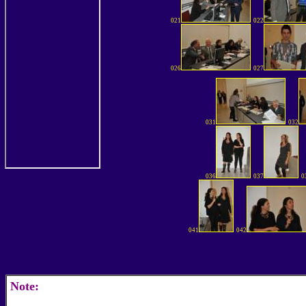
021
022
026
027
031
032
036
037
0
041
042
Note: