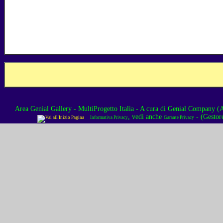
Area Genial Gallery - MultiProgetto Italia
- A cura di
Genial Company (As
, vedi anche
- (Gestor
Informativa Privacy
Garante Privacy