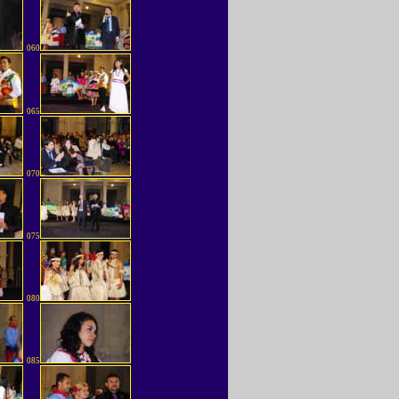
060
065
070
075
080
085