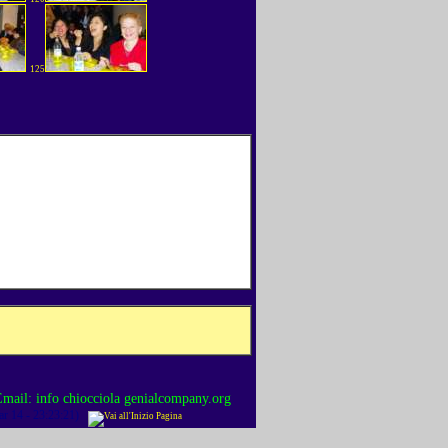
125
mail: info chiocciola genialcompany.org
r 14 - 23:23:21)