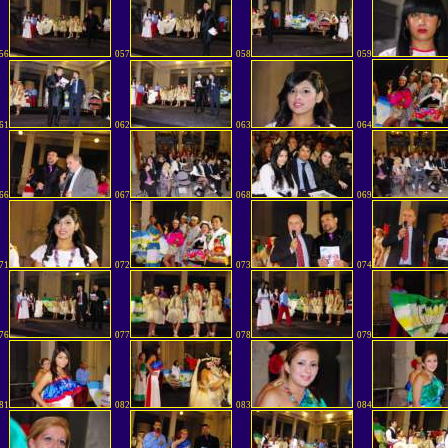
56
057
058
059
61
062
063
064
66
067
068
069
71
072
073
074
76
077
078
079
81
082
083
084