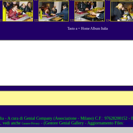
21
122
123
124
Tasto a = Home Album Italia
lia
- A cura di
Genial Company (Associazione - Milano)
C.F.: 97628200152 - E
, vedi anche
- (Gestore Genial Gallery - Aggiornamento Files:
30 Ma
y
Garante Privacy