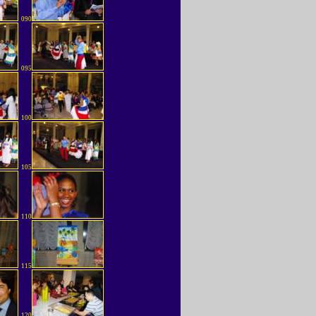
090
095
100
105
110
115
120