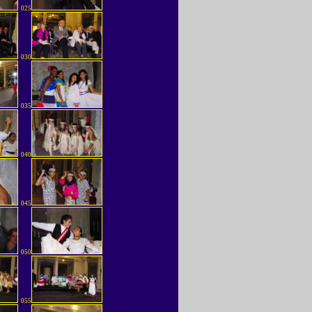
025
030
035
040
045
050
055