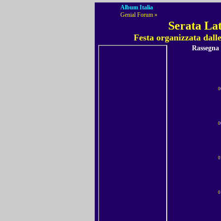
Album Italia
Genial Forum »
Serata La
Festa organizzata dall
Rassegna
0
0
0
0