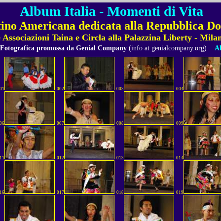
Album Italia - Momenti di Vita
tino Americana dedicata alla Repubblica D
e Associazioni Taina e Circla alla Palazzina Liberty - Mila
 Fotografica promossa da Genial Company
(info at genialcompany.org)
Al
01
002
003
004
06
007
008
009
11
012
013
014
16
017
018
019