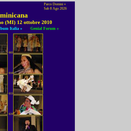
Parco Domini »
Sab 8 Ago 2026
ominicana
no (MI) 12 ottobre 2010
bum Italia »
Genial Forum »
005
010
015
020