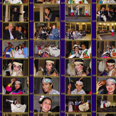
21
022
023
024
26
027
028
029
31
032
033
034
36
037
038
039
41
042
043
044
46
047
048
049
51
052
053
054