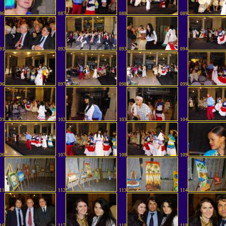
86
087
088
089
91
092
093
094
96
097
098
099
01
102
103
104
06
107
108
109
11
112
113
114
16
117
118
119