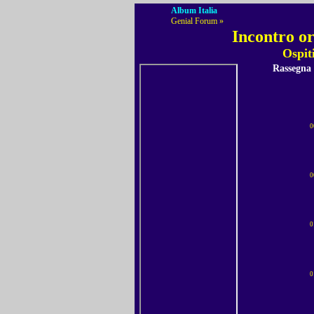
Album Italia
Genial Forum »
Incontro or
Ospit
Rassegna
0
0
0
0