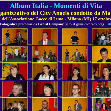
Album Italia - Momenti di Vita
ganizzativo dei City Angels condotto da Ma
i dell'Associazione Gocce di Luna - Milano (MI) 17 ottobr
 Fotografica promossa da Genial Company
(info at genialcompany.org)
Al
01
002
003
004
06
007
008
009
11
012
013
014
16
017
018
019