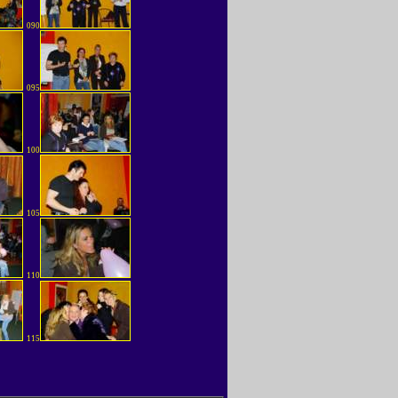
090
095
100
105
110
115