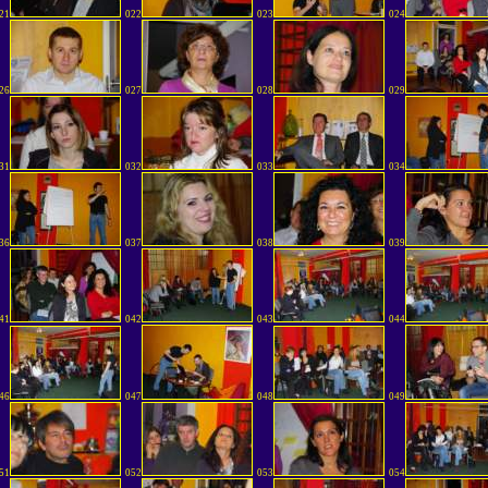
21
022
023
024
26
027
028
029
31
032
033
034
36
037
038
039
41
042
043
044
46
047
048
049
51
052
053
054