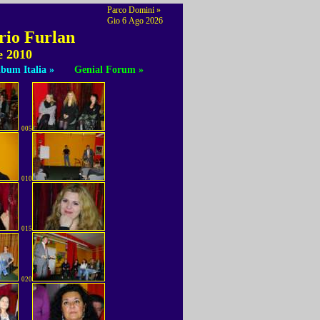
Parco Domini »
Gio 6 Ago 2026
rio Furlan
e 2010
bum Italia »
Genial Forum »
005
010
015
020