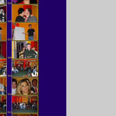
025
030
035
040
045
050
055