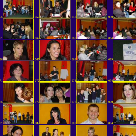
56
057
058
059
61
062
063
064
66
067
068
069
71
072
073
074
76
077
078
079
81
082
083
084