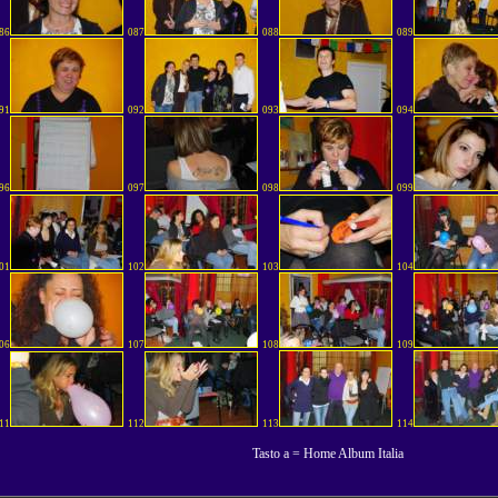
86
087
088
089
91
092
093
094
96
097
098
099
01
102
103
104
06
107
108
109
11
112
113
114
Tasto a = Home Album Italia