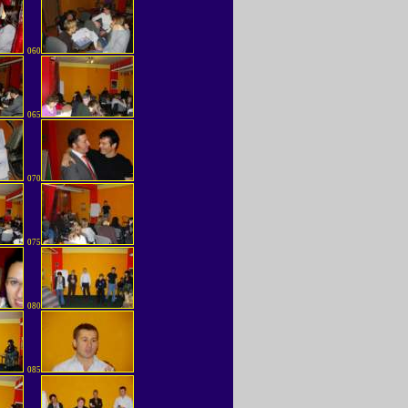
060
065
070
075
080
085