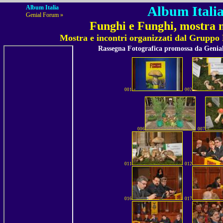
Album Italia
Album Italia
Genial Forum »
Funghi e Funghi, mostra m
Mostra e incontri organizzati dal Gruppo 
Rassegna Fotografica promossa da Geni
001
002
006
007
011
012
016
017