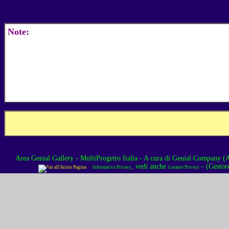
Note:
Area Genial Gallery - MultiProgetto Italia
- A cura di
Genial Company (As
, vedi anche
- (Gestor
Informativa Privacy
Garante Privacy