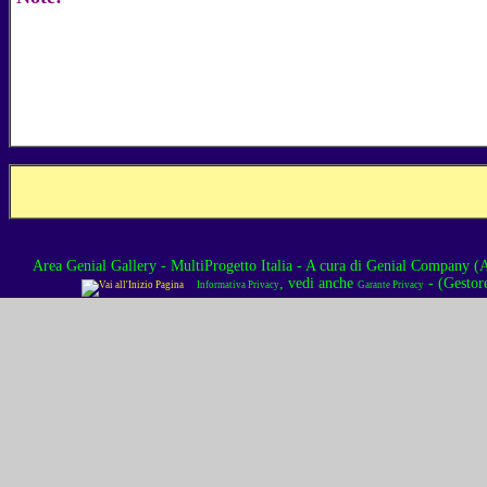
Area Genial Gallery - MultiProgetto Italia
- A cura di
Genial Company (As
, vedi anche
- (Gestor
Informativa Privacy
Garante Privacy