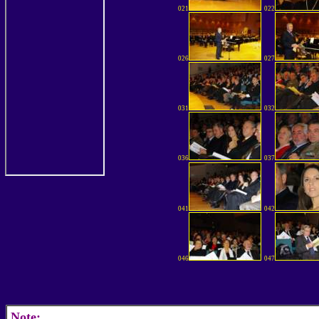
021
022
026
027
031
032
036
037
041
042
046
047
Note: