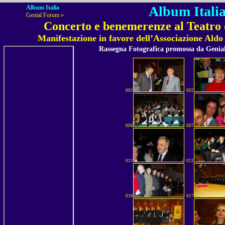
Album Italia
Album Italia
Genial Forum »
Concerto e benemerenze al Teatro d
Manifestazione in favore dell’Associazione Aldo 
Rassegna Fotografica promossa da Geni
001
002
006
007
011
012
016
017