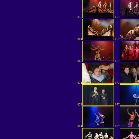
056
057
061
062
066
067
071
072
076
077
081
082