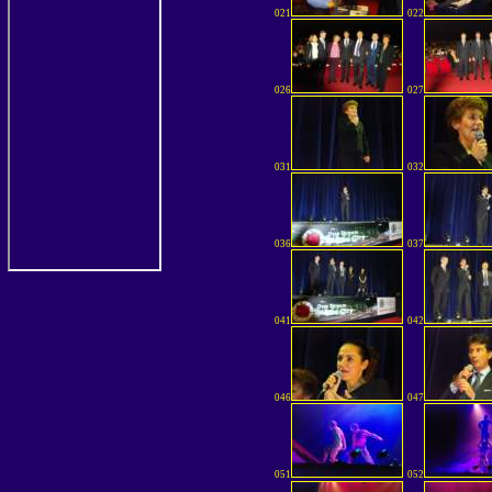
021
022
026
027
031
032
036
037
041
042
046
047
051
052