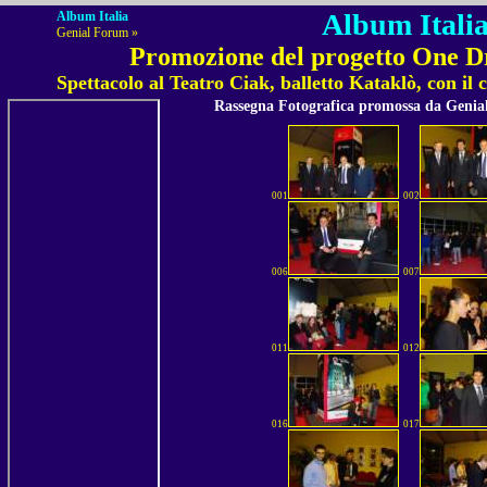
Album Italia
Album Italia
Genial Forum »
Promozione del progetto One D
Spettacolo al Teatro Ciak, balletto Kataklò, con i
Rassegna Fotografica promossa da Geni
001
002
006
007
011
012
016
017