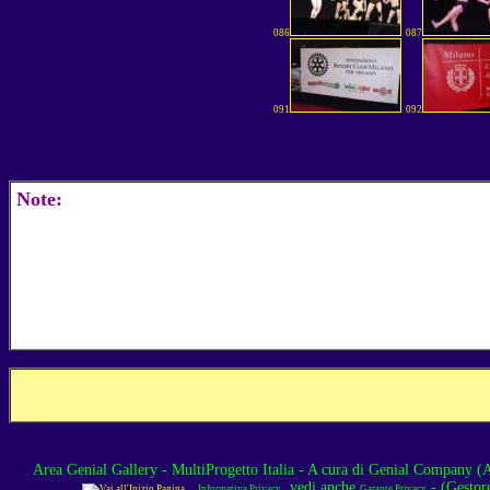
086
087
091
092
Note:
Area Genial Gallery - MultiProgetto Italia
- A cura di
Genial Company (As
, vedi anche
- (Gestor
Informativa Privacy
Garante Privacy