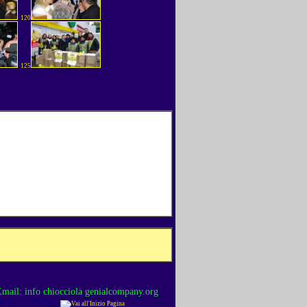
120
125
mail: info chiocciola genialcompany.org
r 14 - 23:23:21)