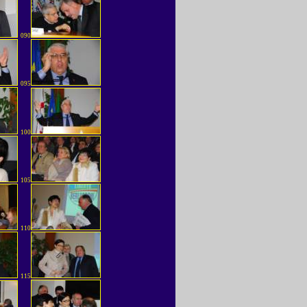
090
095
100
105
110
115