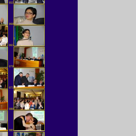
055
060
065
070
075
080
085