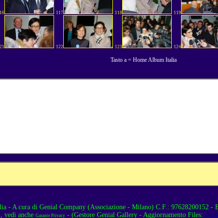
16
117
118
119
21
122
123
124
Tasto a = Home Album Italia
lia
- A cura di
Genial Company (Associazione - Milano)
C.F.: 97628200152 - E
, vedi anche
- (Gestore Genial Gallery - Aggiornamento Files:
30 Ma
y
Garante Privacy