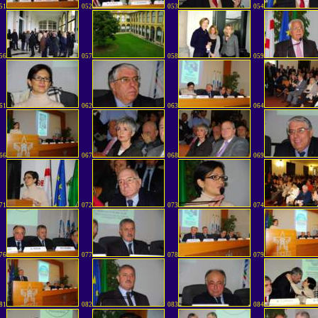
51
052
053
054
56
057
058
059
61
062
063
064
66
067
068
069
71
072
073
074
76
077
078
079
81
082
083
084