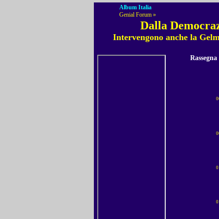
Album Italia
Genial Forum »
Dalla Democrazi
Intervengono anche la Gelmi
Rassegna
0
0
0
0