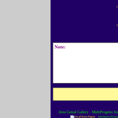
1
1
Note:
Area Genial Gallery - MultiProgetto Ita
Informativa Privac