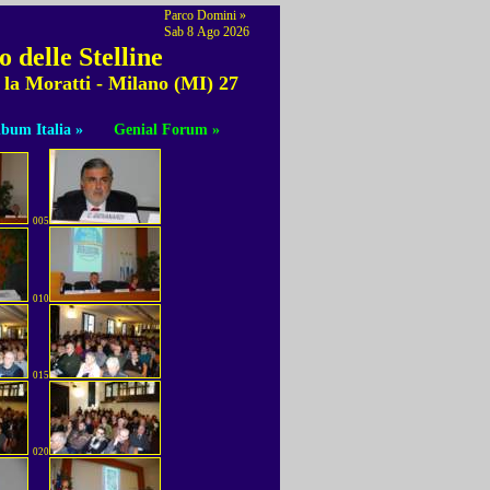
Parco Domini »
Sab 8 Ago 2026
 delle Stelline
 la Moratti - Milano (MI) 27
bum Italia »
Genial Forum »
005
010
015
020