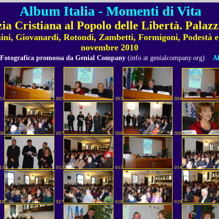
Album Italia - Momenti di Vita
a Cristiana al Popolo delle Libertà. Palazzo
ni, Giovanardi, Rotondi, Zambetti, Formigoni, Podestà e
novembre 2010
 Fotografica promossa da Genial Company
(info at genialcompany.org)
Al
01
002
003
004
06
007
008
009
11
012
013
014
16
017
018
019