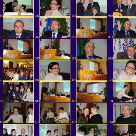
86
087
088
089
91
092
093
094
96
097
098
099
01
102
103
104
06
107
108
109
11
112
113
114