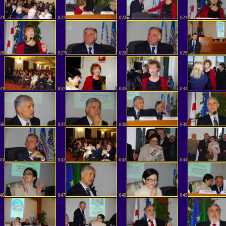
21
022
023
024
26
027
028
029
31
032
033
034
36
037
038
039
41
042
043
044
46
047
048
049