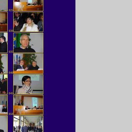
025
030
035
040
045
050