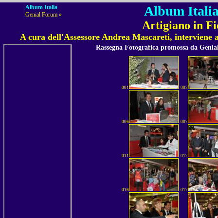
Album Italia
Album Italia
Genial Forum »
Artigiano in Fi
A cura dell'Assessore Andrea Mascareti, interviene 
Rassegna Fotografica promossa da Geni
001
002
006
007
011
012
016
017