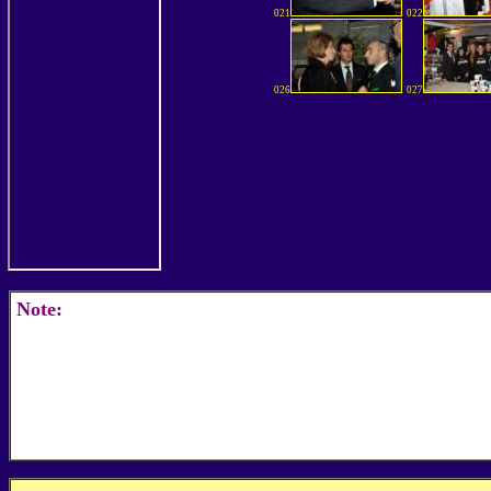
021
022
026
027
Note: