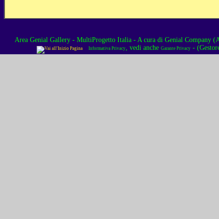
Area Genial Gallery - MultiProgetto Italia
- A cura di
Genial Company (As
, vedi anche
- (Gestor
Informativa Privacy
Garante Privacy