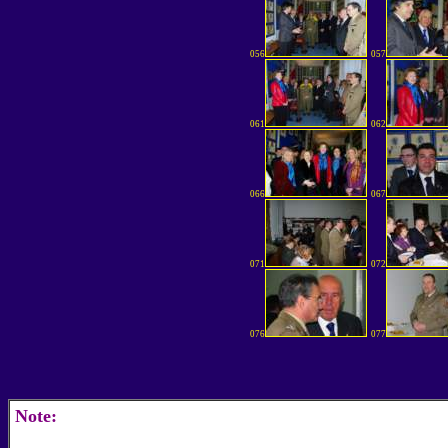
056
057
061
062
066
067
071
072
076
077
Note: