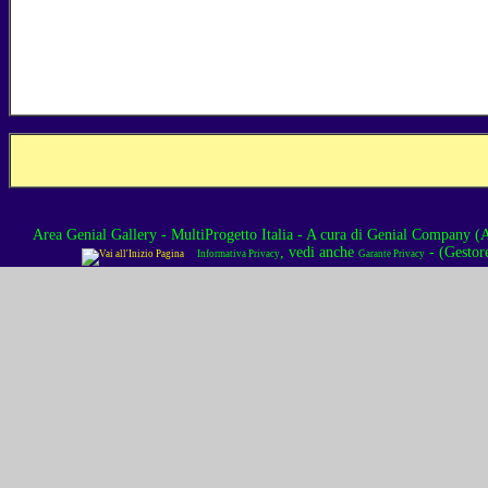
Area Genial Gallery - MultiProgetto Italia
- A cura di
Genial Company (As
, vedi anche
- (Gestor
Informativa Privacy
Garante Privacy