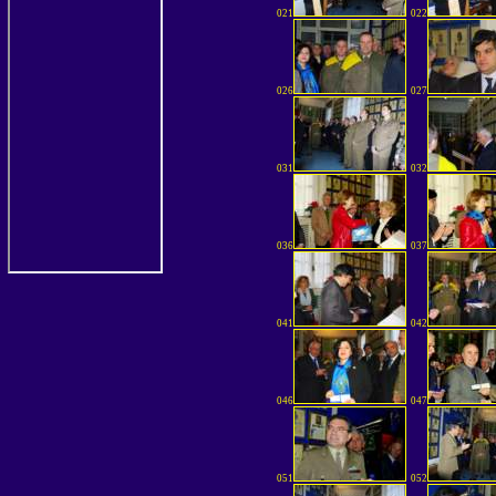
021
022
026
027
031
032
036
037
041
042
046
047
051
052