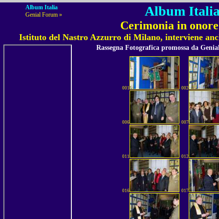
Album Italia
Album Italia
Genial Forum »
Cerimonia in onore 
Istituto del Nastro Azzurro di Milano, interviene an
Rassegna Fotografica promossa da Geni
001
002
006
007
011
012
016
017