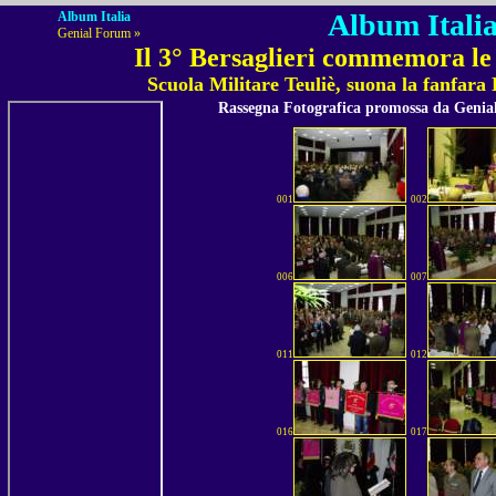
Album Italia
Album Italia
Genial Forum »
Il 3° Bersaglieri commemora le 
Scuola Militare Teuliè, suona la fanfar
Rassegna Fotografica promossa da Geni
001
002
006
007
011
012
016
017