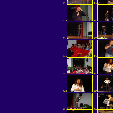
021
022
026
027
031
032
036
037
041
042
046
047
051
052