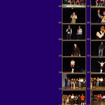
086
087
091
092
096
097
101
102
106
107
111
112