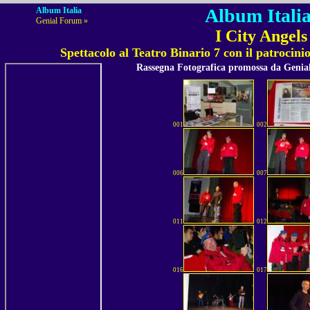
Album Italia
Album Italia
Genial Forum »
I City Angel
Spettacolo al Teatro Binario 7 con il patroc
Rassegna Fotografica promossa da Geni
001
002
006
007
011
012
016
017