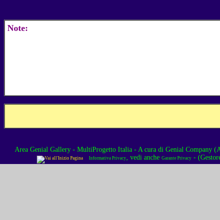
Note:
Area Genial Gallery - MultiProgetto Italia
- A cura di
Genial Company (As
, vedi anche
- (Gestor
Informativa Privacy
Garante Privacy