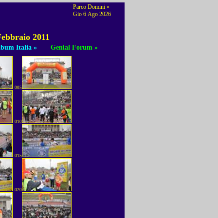
Parco Domini »
Gio 6 Ago 2026
Febbraio 2011
bum Italia »
Genial Forum »
005
010
015
020