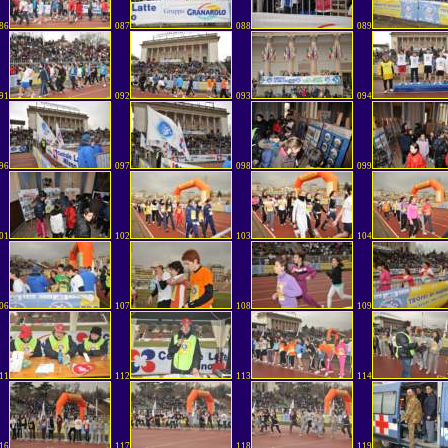
86
087
088
089
91
092
093
094
96
097
098
099
01
102
103
104
06
107
108
109
11
112
113
114
16
117
118
119