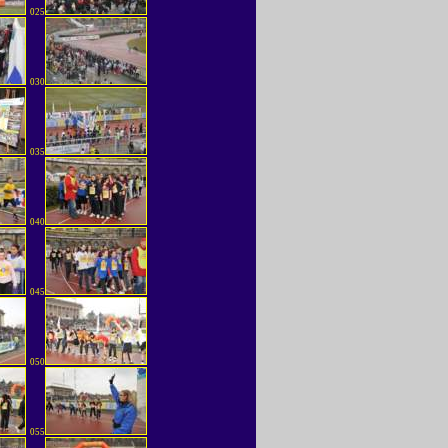
025
030
035
040
045
050
055