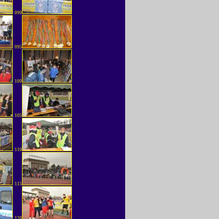
090
095
100
105
110
115
120