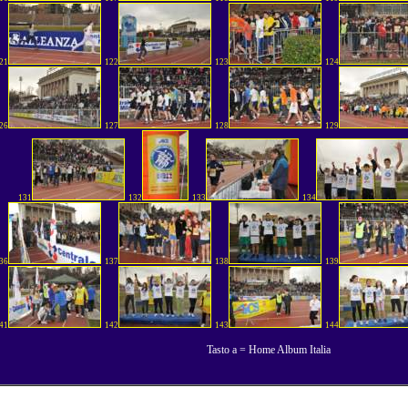
21
122
123
124
26
127
128
129
131
132
133
134
36
137
138
139
41
142
143
144
Tasto a = Home Album Italia