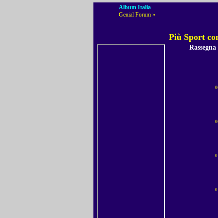
Album Italia
Genial Forum »
Più Sport co
Rassegna
0
0
0
0