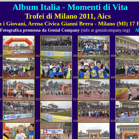
Album Italia - Momenti di Vita
Trofei di Milano 2011, Aics
n i Giovani, Arena Civica Gianni Brera - Milano (MI) 17 
 Fotografica promossa da Genial Company
(info at genialcompany.org)
Al
01
002
003
004
06
007
008
009
11
012
013
014
16
017
018
019