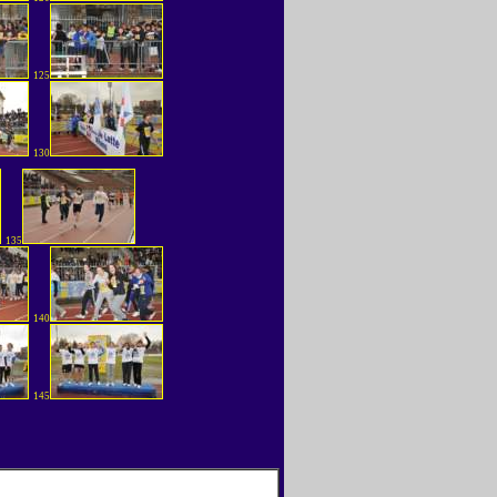
125
130
135
140
145