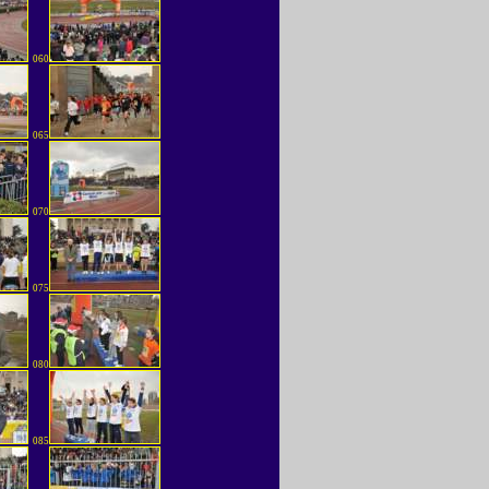
060
065
070
075
080
085