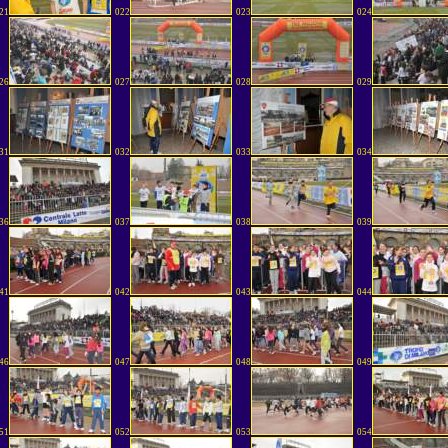
21
022
023
024
26
027
028
029
31
032
033
034
36
037
038
039
41
042
043
044
46
047
048
049
51
052
053
054