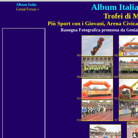
Album Italia
Album Italia
Genial Forum »
Trofei di 
Più Sport con i Giovani, Arena Civic
Rassegna Fotografica promossa da Geni
001
002
006
007
011
012
016
017