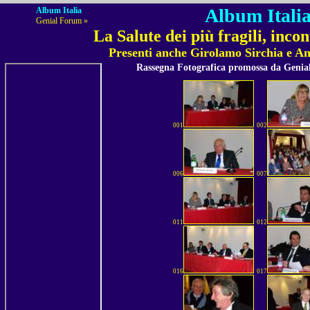
Album Italia
Album Italia
Genial Forum »
La Salute dei più fragili, inco
Presenti anche Girolamo Sirchia e A
Rassegna Fotografica promossa da Geni
001
002
006
007
011
012
016
017