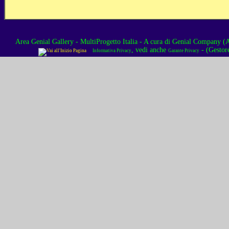
Area Genial Gallery - MultiProgetto Italia
- A cura di
Genial Company (As
, vedi anche
- (Gestor
Informativa Privacy
Garante Privacy