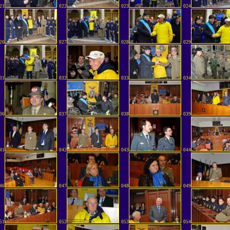
21
022
023
024
26
027
028
029
31
032
033
034
36
037
038
039
41
042
043
044
46
047
048
049
51
052
053
054