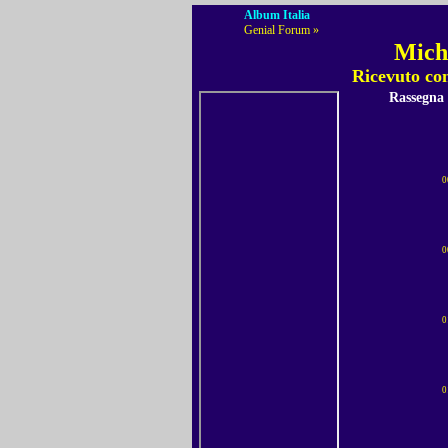
Album Italia
Genial Forum »
Miche
Ricevuto con
Rassegna
0
0
0
0