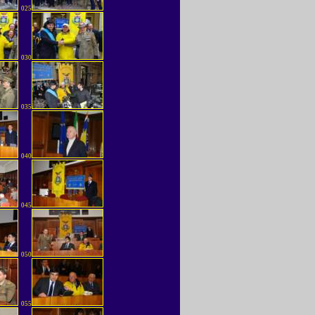
025
030
035
040
045
050
055