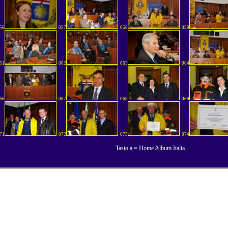
56
057
058
059
61
062
063
064
66
067
068
069
71
072
073
074
Tasto a = Home Album Italia