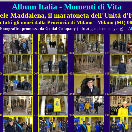
Album Italia - Momenti di Vita
le Maddalena, il maratoneta dell'Unità d'I
 tutti gli onori dalla Provincia di Milano - Milano (MI) 
 Fotografica promossa da Genial Company
(info at genialcompany.org)
Al
01
002
003
004
06
007
008
009
11
012
013
014
16
017
018
019