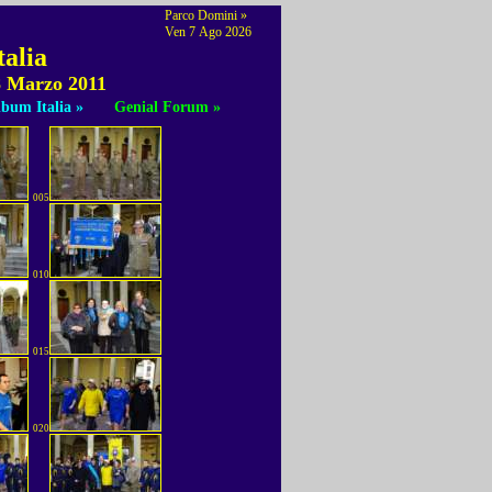
Parco Domini »
Ven 7 Ago 2026
talia
08 Marzo 2011
bum Italia »
Genial Forum »
005
010
015
020