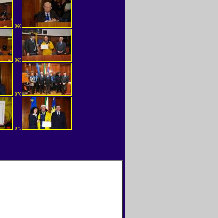
060
065
070
075