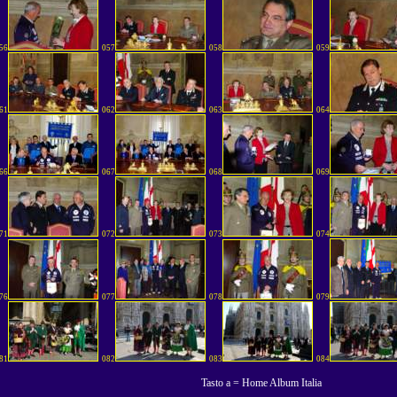
56
057
058
059
61
062
063
064
66
067
068
069
71
072
073
074
76
077
078
079
81
082
083
084
Tasto a = Home Album Italia