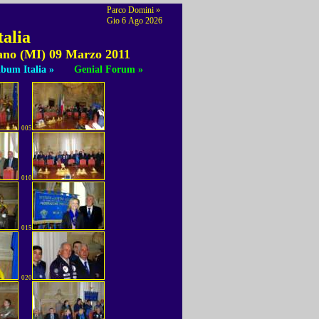
Parco Domini »
Gio 6 Ago 2026
talia
lano (MI) 09 Marzo 2011
bum Italia »
Genial Forum »
005
010
015
020