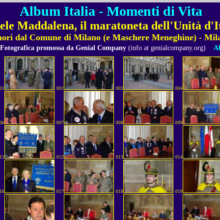
Album Italia - Momenti di Vita
le Maddalena, il maratoneta dell'Unità d'I
 onori dal Comune di Milano (e Maschere Meneghine) - Mi
 Fotografica promossa da Genial Company
(info at genialcompany.org)
Al
01
002
003
004
06
007
008
009
11
012
013
014
16
017
018
019