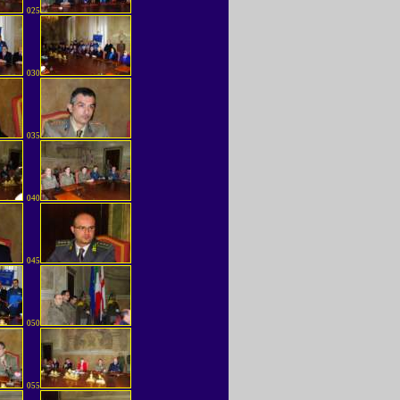
025
030
035
040
045
050
055