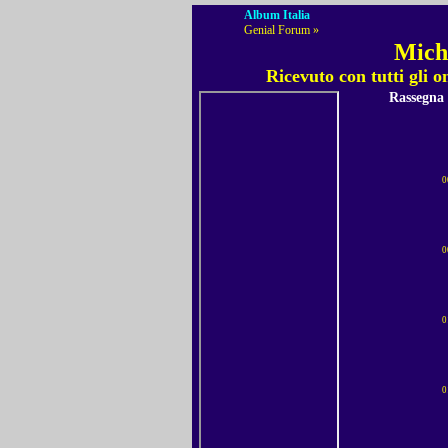
Album Italia
Genial Forum »
Miche
Ricevuto con tutti gli
Rassegna
0
0
0
0