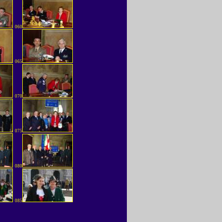
060
065
070
075
080
085