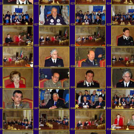
21
022
023
024
26
027
028
029
31
032
033
034
36
037
038
039
41
042
043
044
46
047
048
049
51
052
053
054