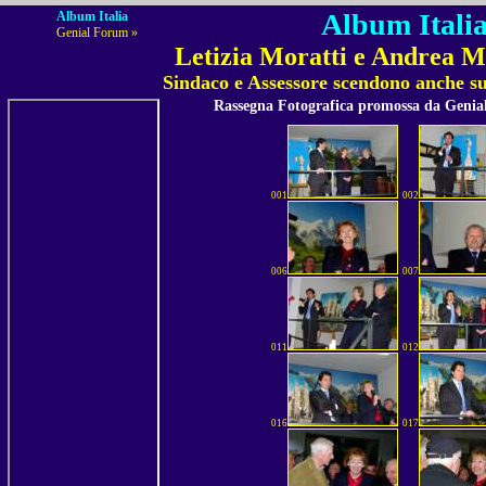
Album Italia
Album Italia
Genial Forum »
Letizia Moratti e Andrea M
Sindaco e Assessore scendono anche s
Rassegna Fotografica promossa da Geni
001
002
006
007
011
012
016
017