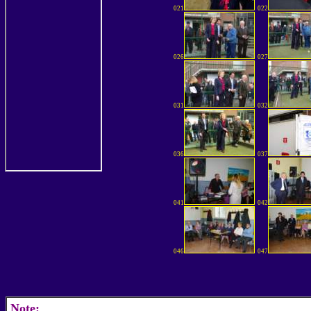
021
022
026
027
031
032
036
037
041
042
046
047
Note: