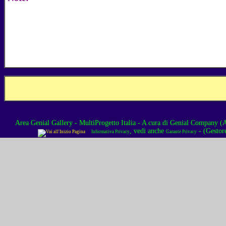
Area Genial Gallery - MultiProgetto Italia
- A cura di
Genial Company (As
, vedi anche
- (Gestor
Informativa Privacy
Garante Privacy