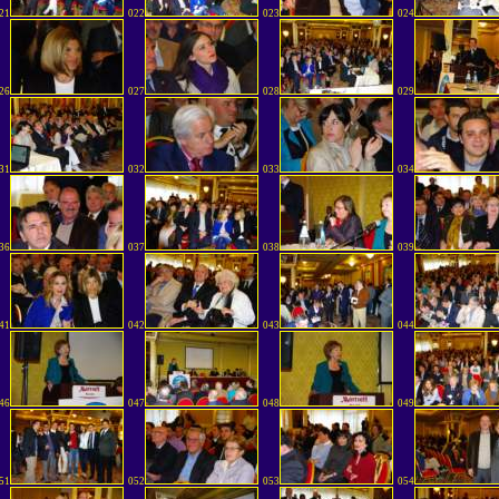
21
022
023
024
26
027
028
029
31
032
033
034
36
037
038
039
41
042
043
044
46
047
048
049
51
052
053
054