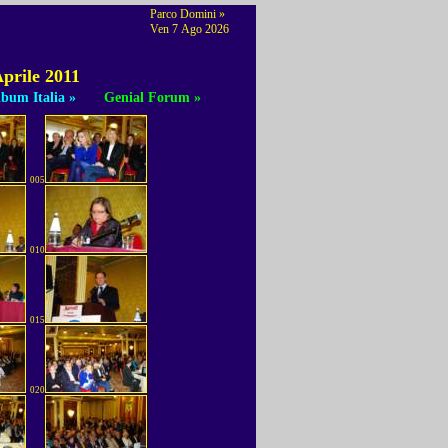
Parco Domini »
Ven 7 Ago 2026
prile 2011
bum Italia »
Genial Forum »
005
010
015
020