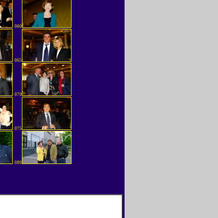
060
065
070
075
080