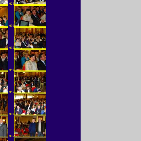
025
030
035
040
045
050
055