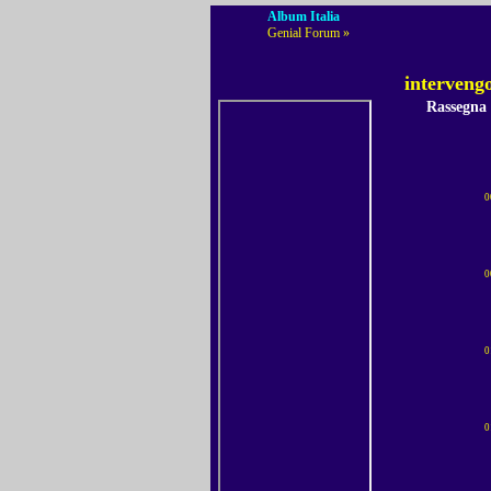
Album Italia
Genial Forum »
interveng
Rassegna
0
0
0
0