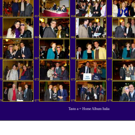
56
057
058
059
61
062
063
064
66
067
068
069
71
072
073
074
76
077
078
079
Tasto a = Home Album Italia