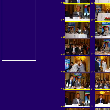
021
022
026
027
031
032
036
037
041
042
046
047
051
052