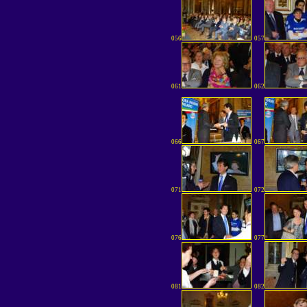
056
057
061
062
066
067
071
072
076
077
081
082