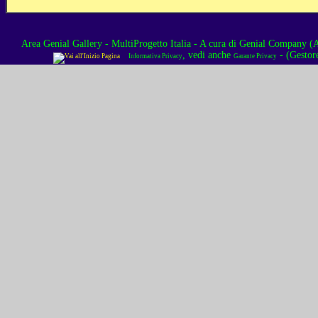
Area Genial Gallery - MultiProgetto Italia
- A cura di
Genial Company (As
, vedi anche
- (Gestor
Informativa Privacy
Garante Privacy