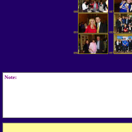
086
087
091
092
096
097
Note: