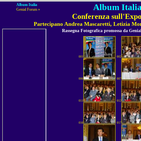
Album Italia
Album Italia
Genial Forum »
Conferenza sull'Expo
Partecipano Andrea Mascaretti, Letizia Mor
Rassegna Fotografica promossa da Geni
001
002
006
007
011
012
016
017