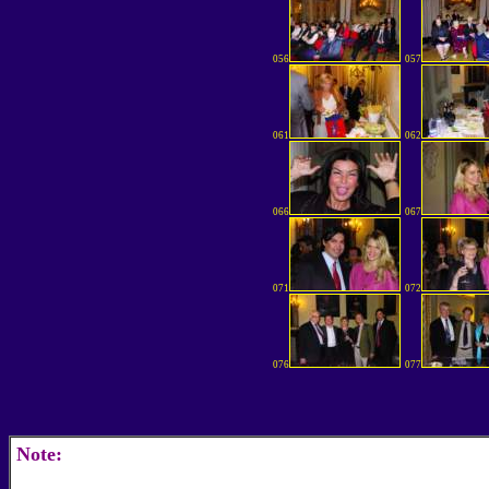
056
057
061
062
066
067
071
072
076
077
Note: