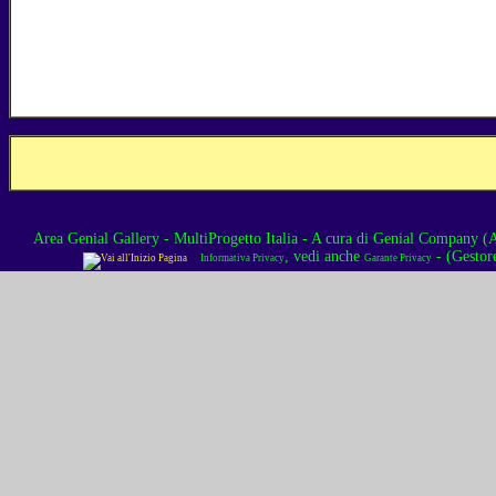
Area Genial Gallery - MultiProgetto Italia
- A cura di
Genial Company (As
, vedi anche
- (Gestor
Informativa Privacy
Garante Privacy