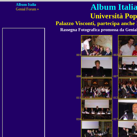
Album Italia
Album Italia
Genial Forum »
Università Pop
Palazzo Visconti, partecipa anche
Rassegna Fotografica promossa da Geni
001
002
006
007
011
012
016
017