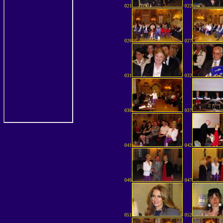
021
022
026
027
031
032
036
037
041
042
046
047
051
052