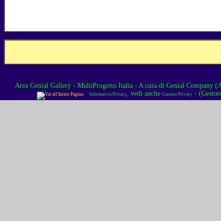
Area Genial Gallery - MultiProgetto Italia
- A cura di
Genial Company (As
, vedi anche
- (Gestor
Informativa Privacy
Garante Privacy