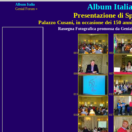
Album Italia
Album Italia
Genial Forum »
Presentazione di Sp
Palazzo Cusani, in occasione dei 150 ann
Rassegna Fotografica promossa da Geni
001
002
006
007
011
012
016
017