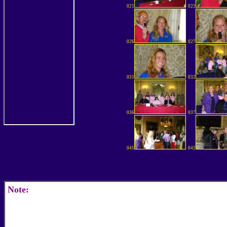
021
022
026
027
031
032
036
037
041
042
Note: