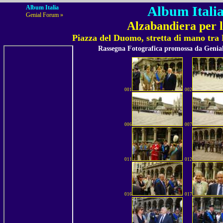
Album Italia
Album Italia
Genial Forum »
Alzabandiera per l
Piazza del Duomo, stretta di mano tra
Rassegna Fotografica promossa da Geni
001
002
006
007
011
012
016
017