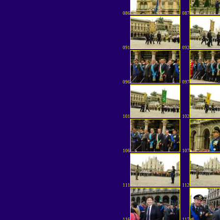
086
087
091
092
096
097
101
102
106
107
111
112
116
117