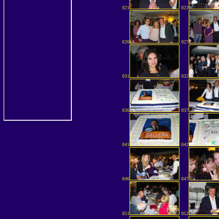
021
022
026
027
031
032
036
037
041
042
046
047
051
052