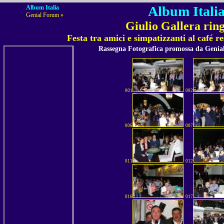
Album Italia
Album Italia
Genial Forum »
Giulio Gallera ring
Festa tra amici e simpatizzanti al café
Rassegna Fotografica promossa da Geni
001
002
006
007
011
012
016
017