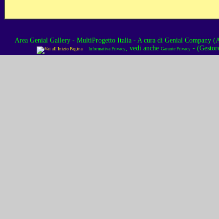
Area Genial Gallery - MultiProgetto Italia
- A cura di
Genial Company (As
, vedi anche
- (Gestor
Informativa Privacy
Garante Privacy