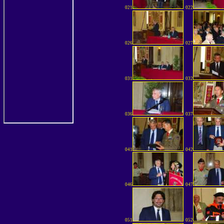
021
022
026
027
031
032
036
037
041
042
046
047
051
052