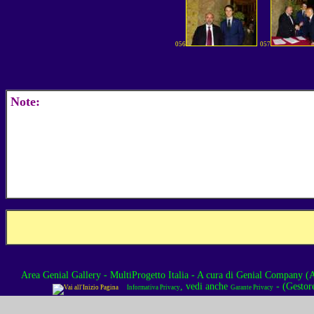
056
057
Note:
Area Genial Gallery - MultiProgetto Italia
- A cura di
Genial Company (As
, vedi anche
- (Gestor
Informativa Privacy
Garante Privacy