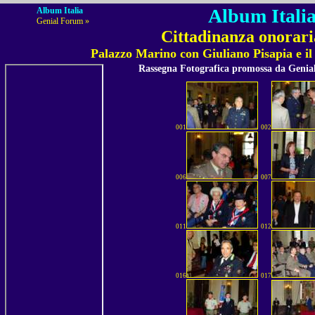
Album Italia
Album Italia
Genial Forum »
Cittadinanza onoraria
Palazzo Marino con Giuliano Pisapia e il
Rassegna Fotografica promossa da Geni
001
002
006
007
011
012
016
017