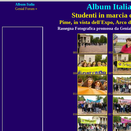
Album Italia
Album Italia
Genial Forum »
Studenti in marcia 
Pime, in vista dell'Expo, Arco 
Rassegna Fotografica promossa da Geni
001
002
006
007
011
012
016
017