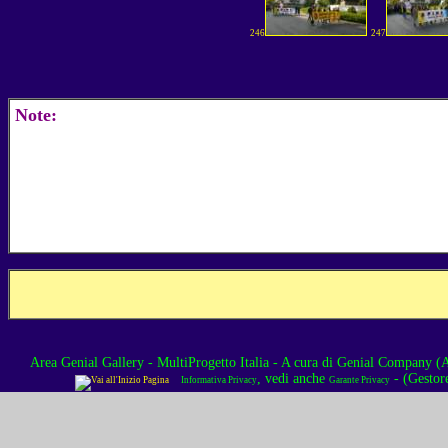
246
247
Note:
Area Genial Gallery - MultiProgetto Italia
- A cura di
Genial Company (As
, vedi anche
- (Gestor
Informativa Privacy
Garante Privacy