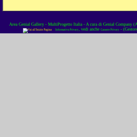
Area Genial Gallery - MultiProgetto Italia
- A cura di
Genial Company (As
, vedi anche
- (Gestor
Informativa Privacy
Garante Privacy