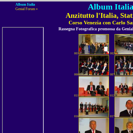
Album Italia
Album Italia
Genial Forum »
Anzitutto l'Italia, S
Corso Venezia con Carlo San
Rassegna Fotografica promossa da Geni
001
002
006
007
011
012
016
017