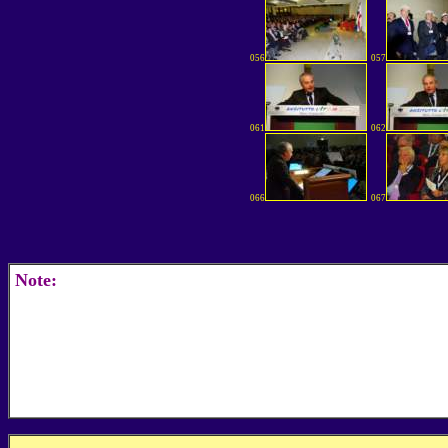
056
057
061
062
066
067
Note: