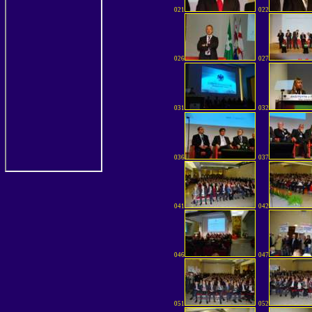
021
022
026
027
031
032
036
037
041
042
046
047
051
052