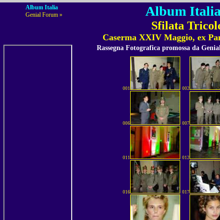
Album Italia
Album Italia
Genial Forum »
Sfilata Trico
Caserma XXIV Maggio, ex Pani
Rassegna Fotografica promossa da Geni
001
002
006
007
011
012
016
017