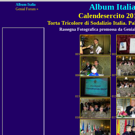
Album Italia
Album Italia
Genial Forum »
Calendesercito 20
Torta Tricolore di Sodalizio Italia.
Rassegna Fotografica promossa da Geni
001
002
006
007
011
012
016
017