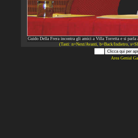
Guido Della Frera incontra gli amici a Villa Torretta e si parl
(Tasti: n=Next/Avanti, b=Back/Indietro, s=
Area Genial Ga