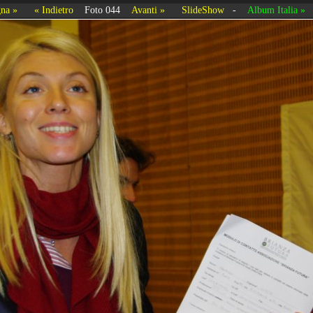
na »
« Indietro
Foto 044
Avanti »
SlideShow
-
Album Italia »