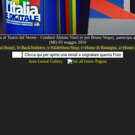
nza al Teatro dal Verme - Conduce Alessio Vinci (e poi Bruno Vespa), partecipa
(MI) 03 maggio 2010
xt/Avanti, b=Back/Indietro, s=SlideShow/Stop, r=Home di Rassegna, a=Home 
Area Genial Gallery