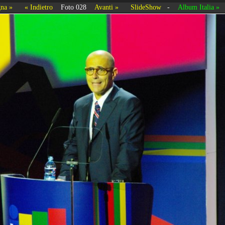
na »
« Indietro
Foto 028
Avanti »
SlideShow
-
Album Italia »