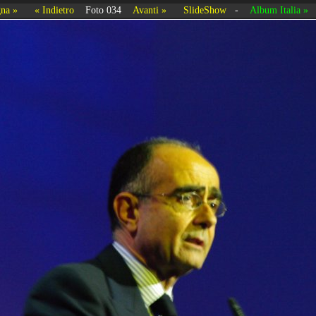
na »
« Indietro
Foto 034
Avanti »
SlideShow
-
Album Italia »