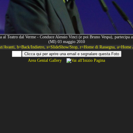
nza al Teatro dal Verme - Conduce Alessio Vinci (e poi Bruno Vespa), partecipa
(MI) 03 maggio 2010
xt/Avanti, b=Back/Indietro, s=SlideShow/Stop, r=Home di Rassegna, a=Home 
Area Genial Gallery