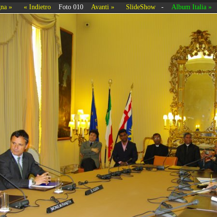
na »
« Indietro
Foto 010
Avanti »
SlideShow
-
Album Italia »