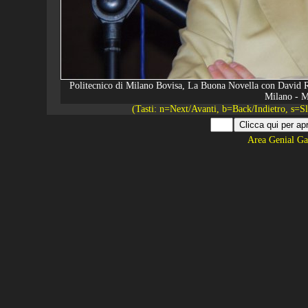
Politecnico di Milano Bovisa, La Buona Novella con David Ri
Milano - M
(Tasti: n=Next/Avanti, b=Back/Indietro, s=
Area Genial Ga