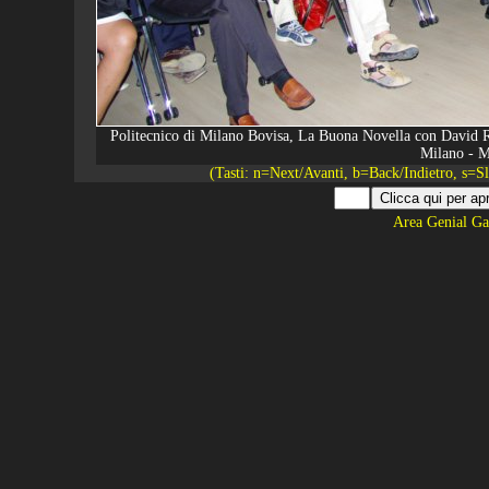
Politecnico di Milano Bovisa, La Buona Novella con David Ri
Milano - M
(Tasti: n=Next/Avanti, b=Back/Indietro, s=
Area Genial Ga