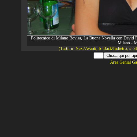
Politecnico di Milano Bovisa, La Buona Novella con David Ri
Milano - M
(Tasti: n=Next/Avanti, b=Back/Indietro, s=
Area Genial Ga