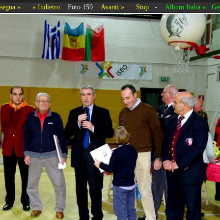
segna »
« Indietro
Foto 159
Avanti »
Stop
-
Album Italia »
Ge