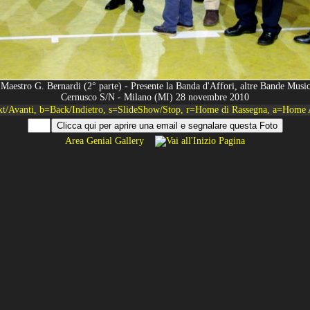
Maestro G. Bernardi (2° parte) - Presente la Banda d'Affori, altre Bande Musical
Cernusco S/N - Milano (MI) 28 novembre 2010
xt/Avanti, b=Back/Indietro, s=SlideShow/Stop, r=Home di Rassegna, a=Home 
Area Genial Gallery