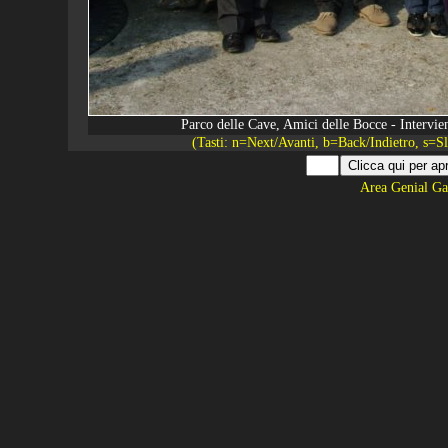
Parco delle Cave, Amici delle Bocce - Intervie
(Tasti: n=Next/Avanti, b=Back/Indietro, s=
Area Genial Ga