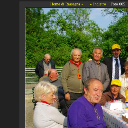
Home di Rassegna »
« Indietro
Foto 005